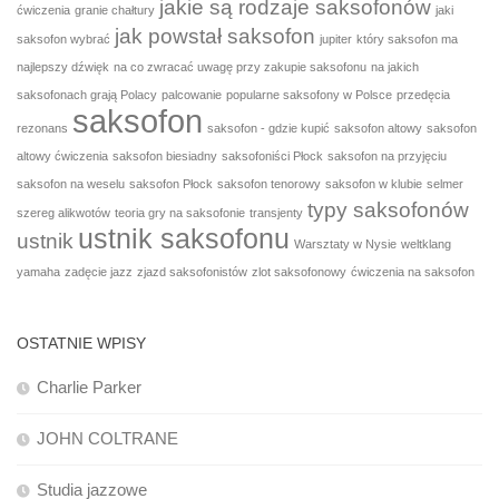
jakie są rodzaje saksofonów
ćwiczenia
granie chałtury
jaki
jak powstał saksofon
saksofon wybrać
jupiter
który saksofon ma
najlepszy dźwięk
na co zwracać uwagę przy zakupie saksofonu
na jakich
saksofonach grają Polacy
palcowanie
popularne saksofony w Polsce
przedęcia
saksofon
rezonans
saksofon - gdzie kupić
saksofon altowy
saksofon
altowy ćwiczenia
saksofon biesiadny
saksofoniści Płock
saksofon na przyjęciu
saksofon na weselu
saksofon Płock
saksofon tenorowy
saksofon w klubie
selmer
typy saksofonów
szereg alikwotów
teoria gry na saksofonie
transjenty
ustnik saksofonu
ustnik
Warsztaty w Nysie
weltklang
yamaha
zadęcie jazz
zjazd saksofonistów
zlot saksofonowy
ćwiczenia na saksofon
OSTATNIE WPISY
Charlie Parker
JOHN COLTRANE
Studia jazzowe