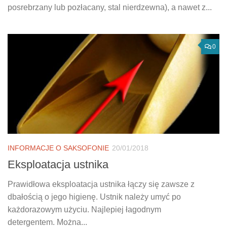
posrebrzany lub pozłacany, stal nierdzewna), a nawet z...
0
INFORMACJE O SAKSOFONIE
20/01/2018
Eksploatacja ustnika
Prawidłowa eksploatacja ustnika łączy się zawsze z
dbałością o jego higienę. Ustnik należy umyć po
każdorazowym użyciu. Najlepiej łagodnym
detergentem. Można...