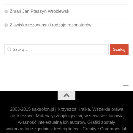
Zmarł Jan Ptaszyn Wróblewski
Zjawisko rezonansu i rodzaje rezonatorów
Szukaj:
2003-2015 saksofon.pl | Krzysztof Kralka. Wszelkie prawa
zastrzeżone. Materiałyi znajdujące się w serwisie stanowią
własność intelektualną ich autorów. Grafiki zostały
wykorzystane zgodnie z treścią licencji Creative Commons lub