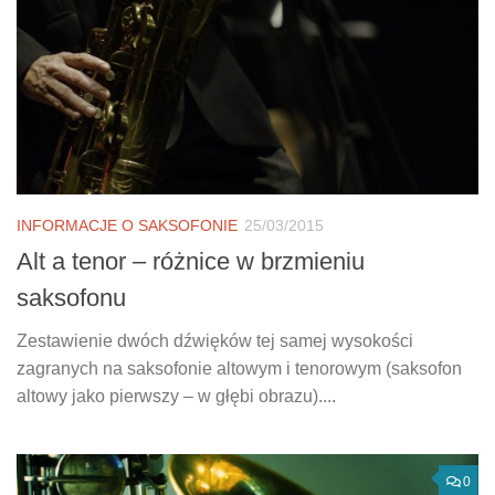
INFORMACJE O SAKSOFONIE
25/03/2015
Alt a tenor – różnice w brzmieniu
saksofonu
Zestawienie dwóch dźwięków tej samej wysokości
zagranych na saksofonie altowym i tenorowym (saksofon
altowy jako pierwszy – w głębi obrazu)....
0