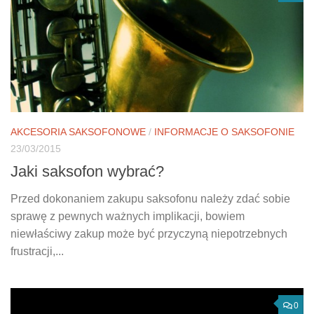
AKCESORIA SAKSOFONOWE
/
INFORMACJE O SAKSOFONIE
23/03/2015
Jaki saksofon wybrać?
Przed dokonaniem zakupu saksofonu należy zdać sobie
sprawę z pewnych ważnych implikacji, bowiem
niewłaściwy zakup może być przyczyną niepotrzebnych
frustracji,...
0