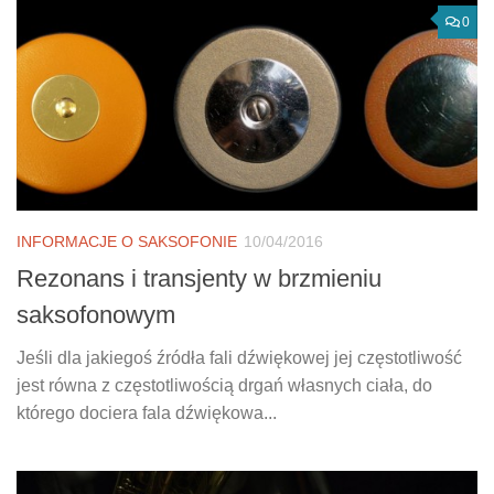
0
INFORMACJE O SAKSOFONIE
10/04/2016
Rezonans i transjenty w brzmieniu
saksofonowym
Jeśli dla jakiegoś źródła fali dźwiękowej jej częstotliwość
jest równa z częstotliwością drgań własnych ciała, do
którego dociera fala dźwiękowa...