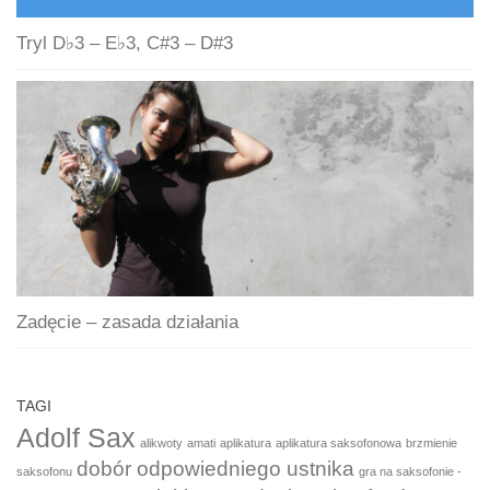
Tryl D♭3 – E♭3, C#3 – D#3
Zadęcie – zasada działania
TAGI
Adolf Sax
alikwoty
amati
aplikatura
aplikatura saksofonowa
brzmienie
dobór odpowiedniego ustnika
saksofonu
gra na saksofonie -