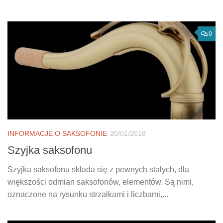
0
INFORMACJE O SAKSOFONIE
20/01/2018
Szyjka saksofonu
Szyjka saksofonu składa się z pewnych stałych, dla
większości odmian saksofonów, elementów. Są nimi,
oznaczone na rysunku strzałkami i liczbami,...